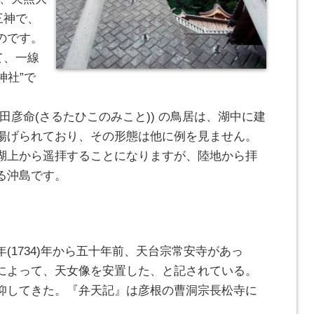
三神で、
のです。
て、一線
神社”で
田彦命(さるたひこのみこと)) の鳥居は、湖中に建
揚げられており、その形態は他に例を見ません。
湖上から遥拝することになりますが、陸地から拝
る沖島です。
(1734)年から五十年前、天台宗常安寺があっ
によって、天女像を安置した、と記されている。
仰してきた。『弁天記』は彦根の曹洞宗長松寺に