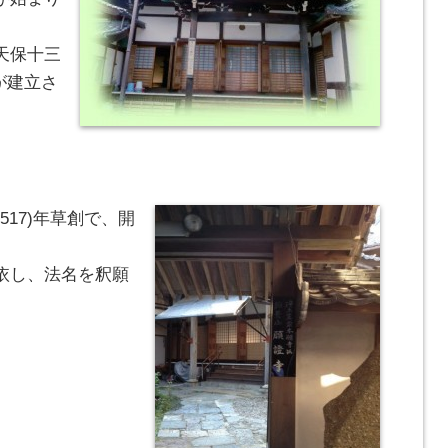
天保十三
が建立さ
517)年草創で、開
依し、法名を釈願
。