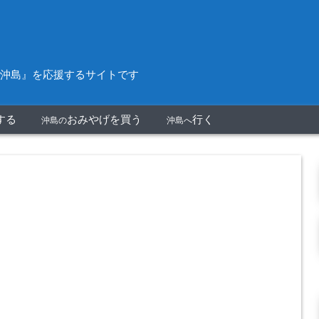
沖島』を応援するサイトです
する
おみやげを買う
行く
沖島の
沖島へ