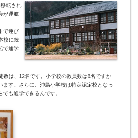
築移転され
会が運航
まで運び
本校に統
船で通学
徒数は、12名です。小学校の教員数は8名ですか
います。さらに、沖島小学校は特定認定校となっ
らでも通学できるんです。