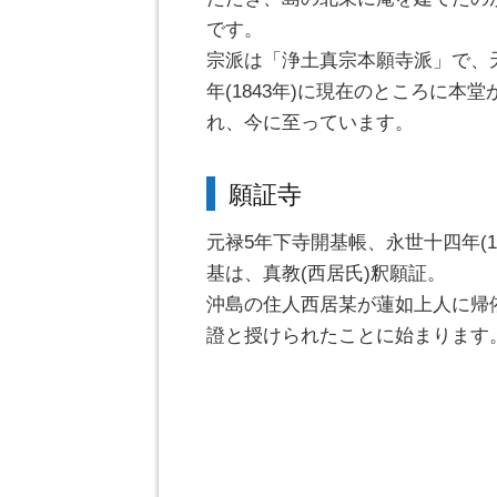
です。
宗派は「浄土真宗本願寺派」で、
年(1843年)に現在のところに本堂
れ、今に至っています。
願証寺
元禄5年下寺開基帳、永世十四年(1
基は、真教(西居氏)釈願証。
沖島の住人西居某が蓮如上人に帰
證と授けられたことに始まります