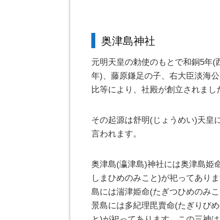
奥津島神社
元明天皇の勅使のもとで和銅5年(西
年)、藤原鎌足の子、右大臣淡海
比等により、社殿が創立されまし
その起源は舒明(じょうめい)天皇
言われます。
奥津島(瀛津島)神社には奥津島姫
しまひめのみこと)が祀ってあり
島には湍津姫命(たぎつひめのみこ
景島には多紀理毘賣命(たぎりび
と)が祀ってあります。この三神