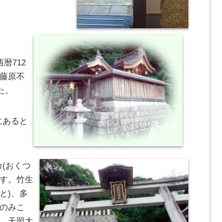
暦712
公藤原不
た。
にあると
命(おくつ
ます。竹生
と)、多
めのみこ
は、天照大