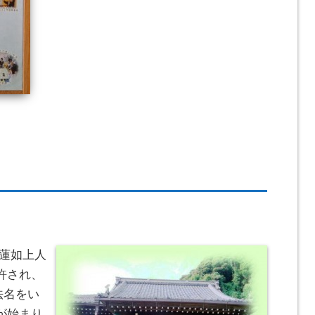
)蓮如上人
許され、
法名をい
が始まり