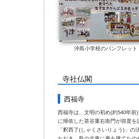
沖島小学校のパンフレット
寺社仏閣
西福寺
西福寺は、文明の初め(約540年前
に帰依した茶谷重右衛門が得度を
「釈西了(しゃくさいりょう)」の
ただき、島の北東に庵を建てたの