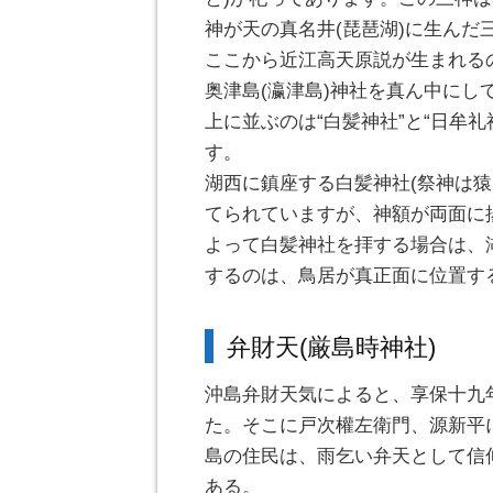
神が天の真名井(琵琶湖)に生んだ
ここから近江高天原説が生まれる
奥津島(瀛津島)神社を真ん中にし
上に並ぶのは“白髪神社”と“日牟礼
す。
湖西に鎮座する白髪神社(祭神は猿
てられていますが、神額が両面に
よって白髪神社を拝する場合は、
するのは、鳥居が真正面に位置す
弁財天(厳島時神社)
沖島弁財天気によると、享保十九年
た。そこに戸次權左衛門、源新平
島の住民は、雨乞い弁天として信
ある。