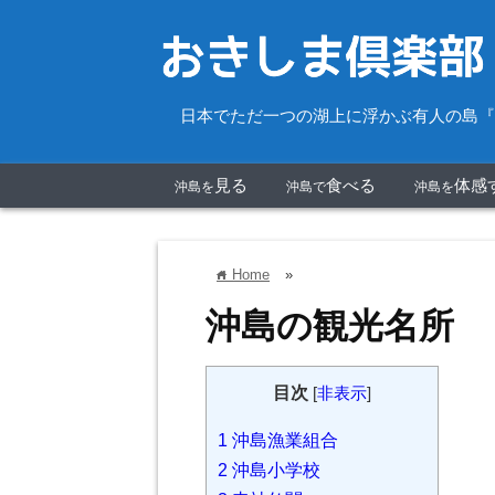
日本でただ一つの湖上に浮かぶ有人の島『
見る
食べる
体感
沖島を
沖島で
沖島を
Home
»
home
沖島の観光名所
目次
[
非表示
]
1
沖島漁業組合
2
沖島小学校